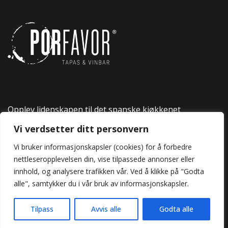
Opplev lidenskapen til det spanske kjøkkenet
på Por Favor.
Vi verdsetter ditt personvern
Vi bruker informasjonskapsler (cookies) for å forbedre
nettleseropplevelsen din, vise tilpassede annonser eller
© 2023, Design:
Digital marketing Agency - Aktuelno
innhold, og analysere trafikken vår. Ved å klikke på "Godta
Design
All rights reserved
alle", samtykker du i vår bruk av informasjonskapsler.
Tilpass
Avvis alle
Godta alle