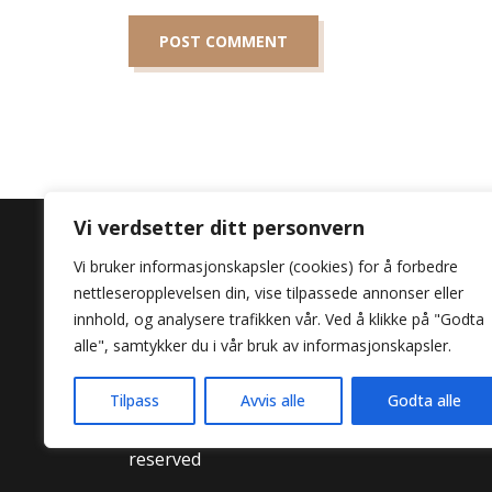
Vi verdsetter ditt personvern
Vi bruker informasjonskapsler (cookies) for å forbedre
nettleseropplevelsen din, vise tilpassede annonser eller
Opplev lidenskapen
innhold, og analysere trafikken vår. Ved å klikke på "Godta
Por Favor.
alle", samtykker du i vår bruk av informasjonskapsler.
Tilpass
Avvis alle
Godta alle
© 2023, Design:
Digital marketing Agency -
reserved