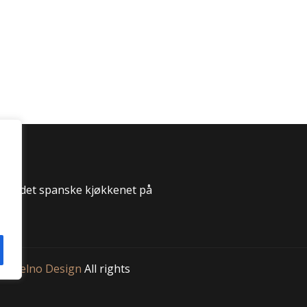
 til det spanske kjøkkenet på
 Aktuelno Design
All rights