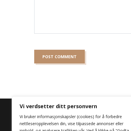
Vi verdsetter ditt personvern
Vi bruker informasjonskapsler (cookies) for å forbedre
nettleseropplevelsen din, vise tilpassede annonser eller
Opplev lidenskapen
innhold, og analysere trafikken vår. Ved å klikke på "Godta