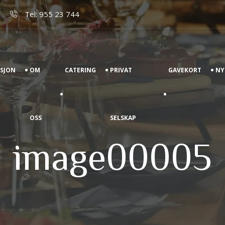
Tel: 955 23 744
ASJON
OM
CATERING
PRIVAT
GAVEKORT
NY
OSS
SELSKAP
image00005