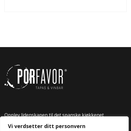
Opplev lidenskapen til det spanske kjøkkenet
på Por Favor.
Vi verdsetter ditt personvern