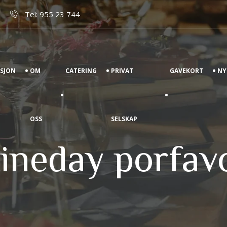
Tel: 955 23 744
ASJON
OM
CATERING
PRIVAT
GAVEKORT
NY
OSS
SELSKAP
tineday porfav