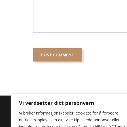
Vi verdsetter ditt personvern
Vi bruker informasjonskapsler (cookies) for å forbedre
nettleseropplevelsen din, vise tilpassede annonser eller
Opplev lidenskapen
innhold, og analysere trafikken vår. Ved å klikke på "Godta