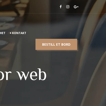
HET
KONTAKT
BESTILL ET BORD
or web